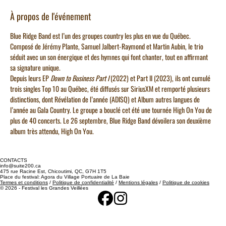
À propos de l'événement
Blue Ridge Band est l’un des groupes country les plus en vue du Québec. 
Composé de Jérémy Plante, Samuel Jalbert-Raymond et Martin Aubin, le trio 
séduit avec un son énergique et des hymnes qui font chanter, tout en affirmant 
sa signature unique.
Depuis leurs EP 
Down to Business Part I
 (2022) et Part II (2023), ils ont cumulé 
trois singles Top 10 au Québec, été diffusés sur SiriusXM et remporté plusieurs 
distinctions, dont Révélation de l’année (ADISQ) et Album autres langues de 
l’année au Gala Country. Le groupe a bouclé cet été une tournée High On You de 
plus de 40 concerts. Le 26 septembre, Blue Ridge Band dévoilera son deuxième 
album très attendu, High On You.
CONTACTS
info@suite200.ca
475 rue Racine Est, Chicoutimi, QC, G7H 1T5
Place du festival: Agora du Village Portuaire de La Baie
Termes et conditions
/
Politique de confidentialité
/
Mentions légales
/
Politique de cookies
© 2026 - Festival les Grandes Veillées